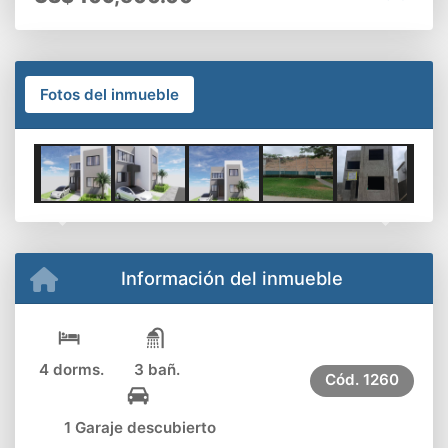
Fotos del inmueble
Previous
Next
Información del inmueble
4 dorms.
3 bañ.
Cód.
1260
1 Garaje descubierto