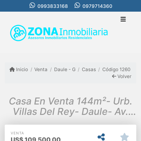
0993833168
0979714360
Inicio
Venta
Daule - G
Casas
Código 1260
Volver
Casa En Venta 144m²- Urb.
Villas Del Rey- Daule- Av.
León Febres Cordero
VENTA
US$
109,500.00