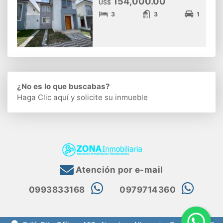
154,000.00
US$
3
3
1
¿No es lo que buscabas?
Haga Clic aquí
y solicite su inmueble
Atención por e-mail
0993833168
0979714360