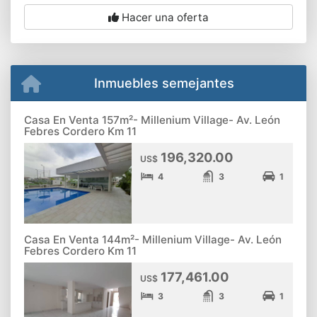
Hacer una oferta
Inmuebles semejantes
Casa En Venta 157m²- Millenium Village- Av. León
Febres Cordero Km 11
196,320.00
US$
4
3
1
Casa En Venta 144m²- Millenium Village- Av. León
Febres Cordero Km 11
177,461.00
US$
3
3
1