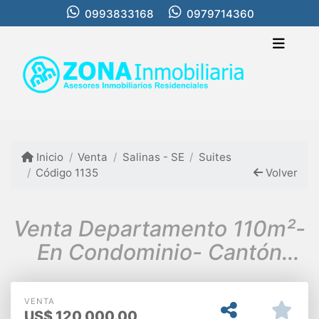
0993833168
0979714360
Inicio
Venta
Salinas - SE
Suites
Código 1135
Volver
Venta Departamento 110m²-
En Condominio- Cantón
Salinas, Prov. Santa Elena
VENTA
US$
120,000.00