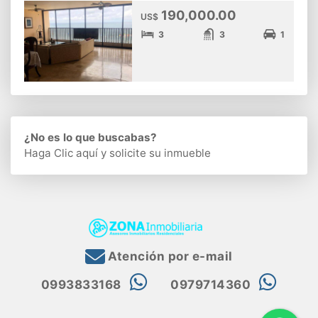
190,000.00
US$
3
3
1
¿No es lo que buscabas?
Haga Clic aquí
y solicite su inmueble
Atención por e-mail
0993833168
0979714360