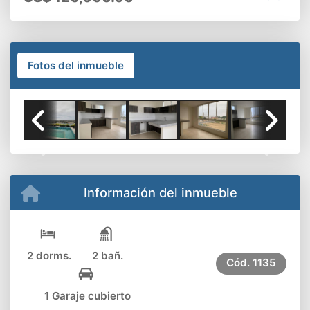
Fotos del inmueble
Previous
Next
Información del inmueble
2 dorms.
2 bañ.
Cód.
1135
1 Garaje cubierto