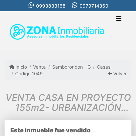
0993833168
0979714360
Inicio
Venta
Samborondon - G
Casas
Código 1049
Volver
VENTA CASA EN PROYECTO
155m2- URBANIZACIÓN
MALLORCA VILLAGE- VIA
PUNTILLA
Este inmueble fue vendido