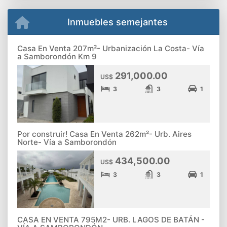
Inmuebles semejantes
Casa En Venta 207m²- Urbanización La Costa- Vía
a Samborondón Km 9
291,000.00
US$
3
3
1
Por construir! Casa En Venta 262m²- Urb. Aires
Norte- Vía a Samborondón
434,500.00
US$
3
3
1
CASA EN VENTA 795M2- URB. LAGOS DE BATÁN -