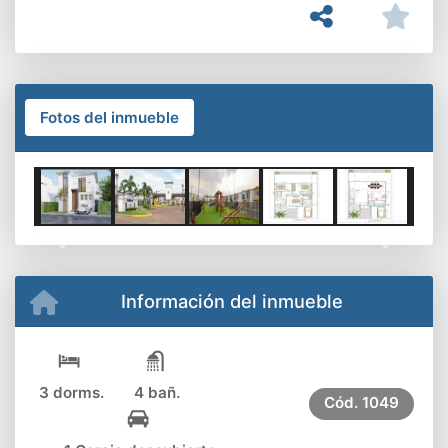
Fotos del inmueble
Previous
Next
Información del inmueble
3 dorms.
4 bañ.
Cód.
1049