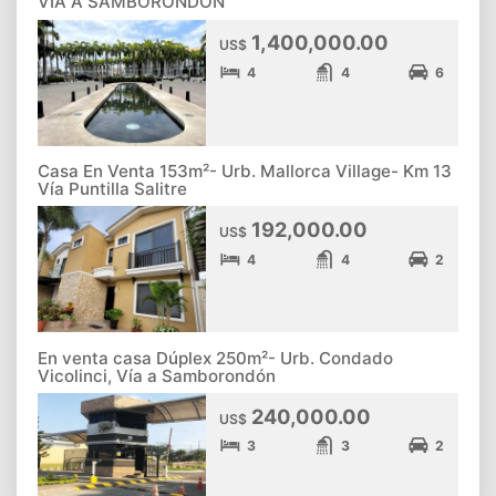
VÍA A SAMBORONDÓN
1,400,000.00
US$
4
4
6
Casa En Venta 153m²- Urb. Mallorca Village- Km 13
Vía Puntilla Salitre
192,000.00
US$
4
4
2
En venta casa Dúplex 250m²- Urb. Condado
Vicolinci, Vía a Samborondón
240,000.00
US$
3
3
2